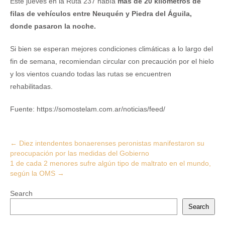
Este jueves en la Ruta 237 había
más de 20 kilómetros de
filas de vehículos entre Neuquén y Piedra del Águila,
donde pasaron la noche.
Si bien se esperan mejores condiciones climáticas a lo largo del
fin de semana, recomiendan circular con precaución por el hielo
y los vientos cuando todas las rutas se encuentren
rehabilitadas.
Fuente: https://somostelam.com.ar/noticias/feed/
Post
←
Diez intendentes bonaerenses peronistas manifestaron su
preocupación por las medidas del Gobierno
navigation
1 de cada 2 menores sufre algún tipo de maltrato en el mundo,
según la OMS
→
Search
Search