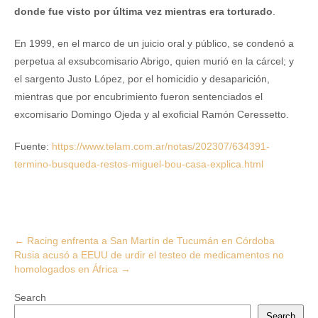
donde fue visto por última vez mientras era torturado
.
En 1999, en el marco de un juicio oral y público, se condenó a
perpetua al exsubcomisario Abrigo, quien murió en la cárcel; y
el sargento Justo López, por el homicidio y desaparición,
mientras que por encubrimiento fueron sentenciados el
excomisario Domingo Ojeda y al exoficial Ramón Ceressetto.
Fuente:
https://www.telam.com.ar/notas/202307/634391-
termino-busqueda-restos-miguel-bou-casa-explica.html
Post
←
Racing enfrenta a San Martín de Tucumán en Córdoba
Rusia acusó a EEUU de urdir el testeo de medicamentos no
navigation
homologados en África
→
Search
Search