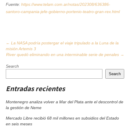
Fuente:
https://www.telam.com.ar/notas/202308/636386-
santoro-campania-jefe-gobierno-portenio-teatro-gran-rex.html
Post
←
La NASA podría postergar el viaje tripulado a la Luna de la
misión Artemis 3
navigation
River quedó eliminando en una interminable serie de penales
→
Search
Search
Entradas recientes
Montenegro analiza volver a Mar del Plata ante el descontrol de
la gestión de Neme
Mercado Libre recibió 68 mil millones en subsidios del Estado
en seis meses