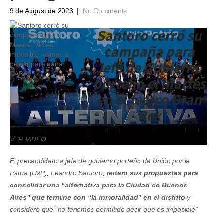
9 de August de 2023
|
No Comments
Santoro cerró su
campaña para
Jefe de Gobierno
porteño el martes
en el teatro Gran
Rex
VER VIDEO
El precandidato a jefe de gobierno porteño de Unión por la
Patria (UxP), Leandro Santoro,
reiteró sus propuestas para
consolidar una “alternativa para la Ciudad de Buenos
Aires” que termine con “la inmoralidad” en el distrito
y
consideró que “no tenemos permitido decir que es imposible”