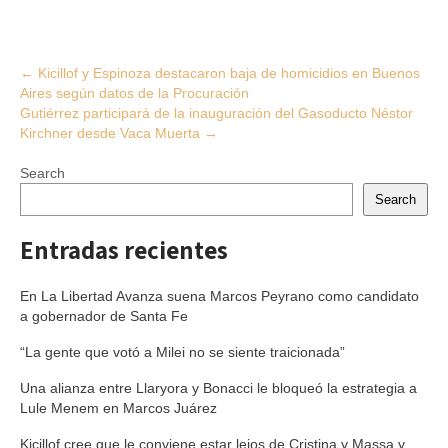
Post
←
Kicillof y Espinoza destacaron baja de homicidios en Buenos
Aires según datos de la Procuración
navigation
Gutiérrez participará de la inauguración del Gasoducto Néstor
Kirchner desde Vaca Muerta
→
Search
Search
Entradas recientes
En La Libertad Avanza suena Marcos Peyrano como candidato
a gobernador de Santa Fe
“La gente que votó a Milei no se siente traicionada”
Una alianza entre Llaryora y Bonacci le bloqueó la estrategia a
Lule Menem en Marcos Juárez
Kicillof cree que le conviene estar lejos de Cristina y Massa y