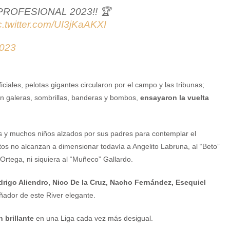
ROFESIONAL 2023!! 🏆
c.twitter.com/UI3jKaAKXI
2023
ciales, pelotas gigantes circularon por el campo y las tribunas;
n galeras, sombrillas, banderas y bombos,
ensayaron la vuelta
s y muchos niños alzados por sus padres para contemplar el
os no alcanzan a dimensionar todavía a Angelito Labruna, al “Beto”
 Ortega, ni siquiera al “Muñeco” Gallardo.
drigo Aliendro, Nico De la Cruz, Nacho Fernández, Esequiel
ñador de este River elegante.
 brillante
en una Liga cada vez más desigual.