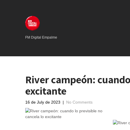
FM Digital Empalme
River campeón: cuando l
excitante
16 de July de 2023
|
No Comments