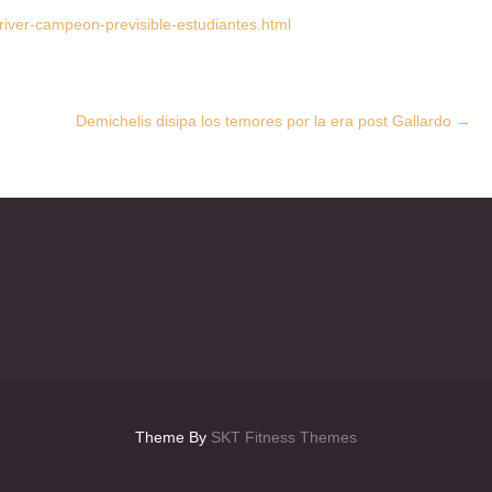
iver-campeon-previsible-estudiantes.html
Demichelis disipa los temores por la era post Gallardo
→
Theme By
SKT Fitness Themes