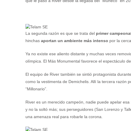
que le pasó a River desde la llegada del “Muñeco” en 20
La segunda razón es que se trata del
primer campeona
hinchas
aportan un ambiente más intenso
por la cerc
Ya no existe ese aliento distante y muchas veces removido
olímpica. El Más Monumental favorece el espectáculo de l
El equipo de River también se sintió protagonista durante
como la vestimenta de Demichelis. Allí la tercera razón 
“Millonario”.
River es un merecido campeón, nadie puede apelar esa se
y no la soltó más; sus perseguidores (San Lorenzo y Tal
una amenaza real para robarle la corona.