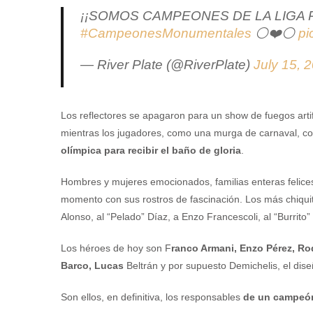
¡¡SOMOS CAMPEONES DE LA LIGA P
#CampeonesMonumentales
⚪️❤️⚪️
pi
— River Plate (@RiverPlate)
July 15, 
Los reflectores se apagaron para un show de fuegos artifi
mientras los jugadores, como una murga de carnaval, co
olímpica para recibir el baño de gloria
.
Hombres y mujeres emocionados, familias enteras felice
momento con sus rostros de fascinación. Los más chiquit
Alonso, al “Pelado” Díaz, a Enzo Francescoli, al “Burrito”
Los héroes de hoy son F
ranco Armani, Enzo Pérez, Ro
Barco, Lucas
Beltrán y por supuesto Demichelis, el dise
Son ellos, en definitiva, los responsables
de un campeón