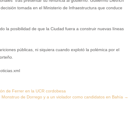
les” tras presentar su renuncia al gobierno. Guillermo Dietrich
decisión tomada en el Ministerio de Infraestructura que conduce
o la posibilidad de que la Ciudad fuera a construir nuevas líneas
ciones públicas, ni siquiera cuando explotó la polémica por el
porteño.
oticias.xml
ión de Ferrer en la UCR cordobesa
 al Monstruo de Dorrego y a un violador como candidatos en Bahía
→