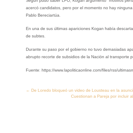
Según pudo saber LPO, Kogan argumentó “motivos persona
acercó candidatos, pero por el momento no hay ninguna 
Pablo Bereciartúa.
En una de sus últimas apariciones Kogan había descartad
de subtes.
Durante su paso por el gobierno no tuvo demasiadas apari
abrupto recorte de subsidios de la Nación al transporte 
Fuente: https://www.lapoliticaonline.com/files/rss/ultimasn
Post
←
De Loredo bloqueó un video de Lousteau en la asunc
Cuestionan a Pareja por incluir
navigation