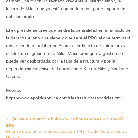
cambio”, pero con un rechazo creciente al histrionismo y la
locura de Milei, que ya está agotando a una parte importante
del electorado.
El ex presidente cree que tendrá la centralidad en el armado de
la derecha el año que viene y que será el PRO el que terminará
absorbiendo a La Libertad Avanza por la falta de estructura y
solidez en el gobierno de Milei. Macri cree que la gestión se
puede ver desbordada por la falta de estructura y por la
dependencia excesiva de figuras como Karina Milei y Santiago
Caputo.
Fuente:
https://www.lapoliticaonline.com/files/rss/ultimasnoticias.xml
Post
←
Quintela aguantó la huida de los bonaerenses y presentó
lista
navigation
Milei se sacó en una entrevista con TN y reveló las fuentes de
Bonelli
→