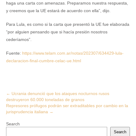
haga una carta con amenazas. Preparamos nuestra respuesta,
y creemos que la UE estará de acuerdo con ella”, dijo.
Para Lula, es como si la carta que presentó la UE fue elaborada
“por alguien pensando que si hacía presión nosotros
cederíamos”.
Fuente:
https://www.telam.com.ar/notas/202307/634429-lula-
declaracion-final-cumbre-celac-ue.html
Post
←
Ucrania denunció que los ataques nocturnos rusos
destruyeron 60.000 toneladas de granos
navigation
Represores prófugos podrán ser extraditables por cambio en la
jurisprudencia italiana
→
Search
Search