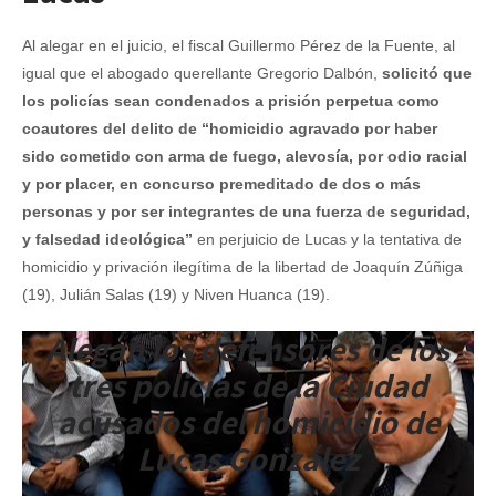
Al alegar en el juicio, el fiscal Guillermo Pérez de la Fuente, al
igual que el abogado querellante Gregorio Dalbón,
solicitó que
los policías sean condenados a prisión perpetua como
coautores del delito de “homicidio agravado por haber
sido cometido con arma de fuego, alevosía, por odio racial
y por placer, en concurso premeditado de dos o más
personas y por ser integrantes de una fuerza de seguridad,
y falsedad ideológica”
en perjuicio de Lucas y la tentativa de
homicidio y privación ilegítima de la libertad de Joaquín Zúñiga
(19), Julián Salas (19) y Niven Huanca (19).
Alegan los defensores de los
tres policías de la Ciudad
acusados del homicidio de
Lucas González