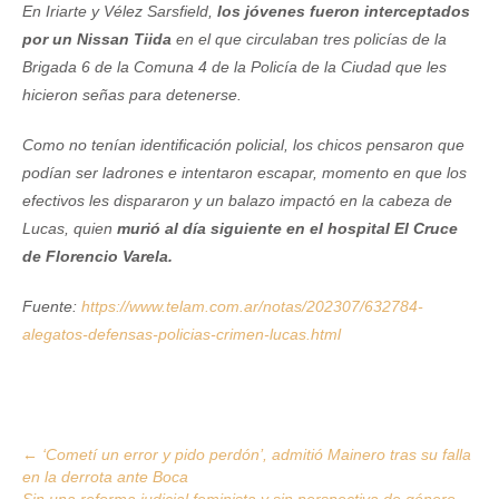
En Iriarte y Vélez Sarsfield,
los jóvenes fueron interceptados
por un Nissan Tiida
en el que circulaban tres policías de la
Brigada 6 de la Comuna 4 de la Policía de la Ciudad que les
hicieron señas para detenerse.
Como no tenían identificación policial, los chicos pensaron que
podían ser ladrones e intentaron escapar, momento en que los
efectivos les dispararon y un balazo impactó en la cabeza de
Lucas, quien
murió al día siguiente en el hospital El Cruce
de Florencio Varela.
Fuente:
https://www.telam.com.ar/notas/202307/632784-
alegatos-defensas-policias-crimen-lucas.html
Post
←
‘Cometí un error y pido perdón’, admitió Mainero tras su falla
en la derrota ante Boca
navigation