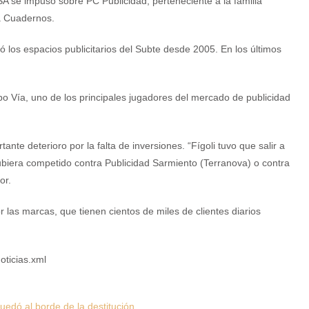
A se impuso sobre PC Publicidad, perteneciente a la familia
a Cuadernos.
 los espacios publicitarios del Subte desde 2005. En los últimos
o Vía, uno de los principales jugadores del mercado de publicidad
tante deterioro por la falta de inversiones. “Fígoli tuvo que salir a
hubiera competido contra Publicidad Sarmiento (Terranova) o contra
or.
 las marcas, que tienen cientos de miles de clientes diarios
oticias.xml
uedó al borde de la destitución