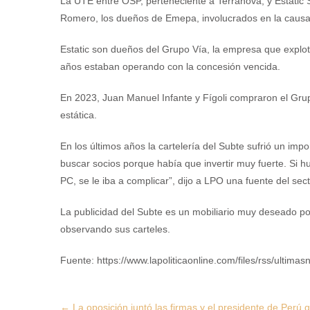
La UTE entre OSP, perteneciente a Terranova, y Estatic S
Romero, los dueños de Emepa, involucrados en la caus
Estatic son dueños del Grupo Vía, la empresa que explotó
años estaban operando con la concesión vencida.
En 2023, Juan Manuel Infante y Fígoli compraron el Grup
estática.
En los últimos años la cartelería del Subte sufrió un impor
buscar socios porque había que invertir muy fuerte. Si 
PC, se le iba a complicar”, dijo a LPO una fuente del sect
La publicidad del Subte es un mobiliario muy deseado por
observando sus carteles.
Fuente: https://www.lapoliticaonline.com/files/rss/ultimasn
Post
←
La oposición juntó las firmas y el presidente de Perú q