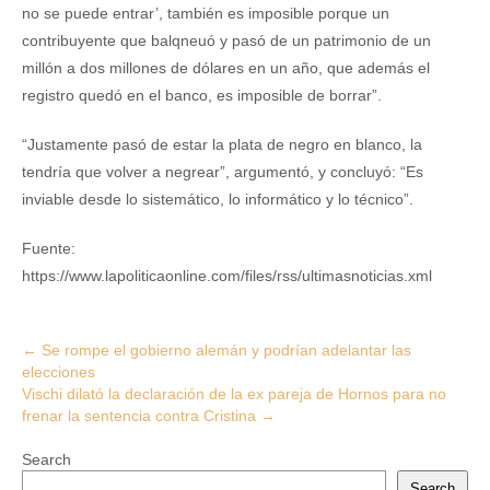
no se puede entrar’, también es imposible porque un
contribuyente que balqneuó y pasó de un patrimonio de un
millón a dos millones de dólares en un año, que además el
registro quedó en el banco, es imposible de borrar”.
“Justamente pasó de estar la plata de negro en blanco, la
tendría que volver a negrear”, argumentó, y concluyó: “Es
inviable desde lo sistemático, lo informático y lo técnico”.
Fuente:
https://www.lapoliticaonline.com/files/rss/ultimasnoticias.xml
Post
←
Se rompe el gobierno alemán y podrían adelantar las
elecciones
navigation
Vischi dilató la declaración de la ex pareja de Hornos para no
frenar la sentencia contra Cristina
→
Search
Search