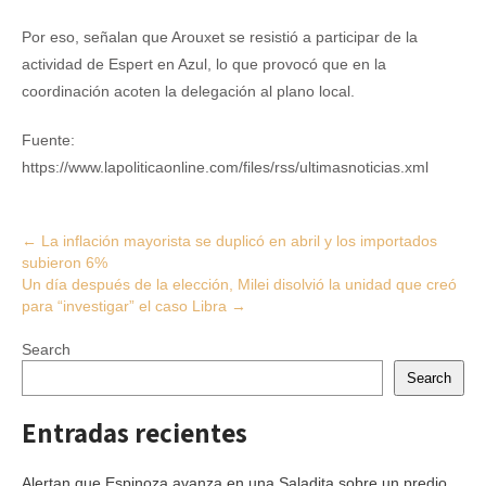
Por eso, señalan que Arouxet se resistió a participar de la
actividad de Espert en Azul, lo que provocó que en la
coordinación acoten la delegación al plano local.
Fuente:
https://www.lapoliticaonline.com/files/rss/ultimasnoticias.xml
Post
←
La inflación mayorista se duplicó en abril y los importados
subieron 6%
navigation
Un día después de la elección, Milei disolvió la unidad que creó
para “investigar” el caso Libra
→
Search
Search
Entradas recientes
Alertan que Espinoza avanza en una Saladita sobre un predio