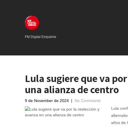
FM Digital Empalme
Lula sugiere que va por
una alianza de centro
9 de November de 2024
|
No Comments
Lula conf
alternati
años de l