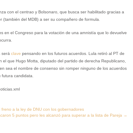
nza con el centrao y Bolsonaro, que busca ser habilitado gracias a
emer (también del MDB) a ser su compañero de formula.
s en el Congreso para la votación de una amnistía que lo devuelve
 ocurra.
s será
clave
pensando en los futuros acuerdos. Lula retiró al PT de
n el que Hugo Motta, diputado del partido de derecha Republicano,
uien sea el nombre de consenso sin romper ninguno de los acuerdos
u futura candidata.
oticias.xml
el freno a la ley de DNU con los gobernadores
caron 5 puntos pero les alcanzó para superar a la lista de Pareja
→