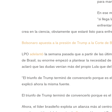
para mant
En ese ma
“si llega
enfrenta
crea en la ciencia, obviamente que estaré listo para enfr
Bolsonaro apuesta a la presión de Trump a la Corte de B
LPO
adelantó
la semana pasada que a partir de las últi
de Brasil, su enorme empezó a plantear la necesidad de 
aclaró que las dudas venían más del propio Lula que del
“El triunfo de Trump terminó de convencerlo porque es 
explicó ahora la misma fuente.
El triunfo de Trump terminó de convencerlo porque es e
Ahora, el líder brasileño explota un alianza más al centr