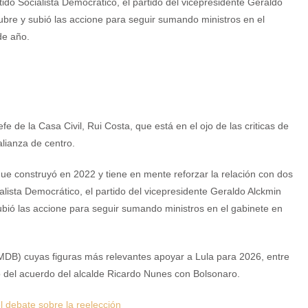
tido Socialista Democrático, el partido del vicepresidente Geraldo
bre y subió las accione para seguir sumando ministros en el
 de año.
e de la Casa Civil, Rui Costa, que está en el ojo de las criticas de
alianza de centro.
 que construyó en 2022 y tiene en mente reforzar la relación con dos
ialista Democrático, el partido del vicepresidente Geraldo Alckmin
ubió las accione para seguir sumando ministros en el gabinete en
(MDB) cuyas figuras más relevantes apoyar a Lula para 2026, entre
ecto del acuerdo del alcalde Ricardo Nunes con Bolsonaro.
el debate sobre la reelección