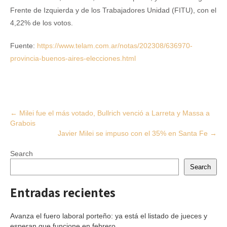
Frente de Izquierda y de los Trabajadores Unidad (FITU), con el
4,22% de los votos.
Fuente:
https://www.telam.com.ar/notas/202308/636970-
provincia-buenos-aires-elecciones.html
Post
←
Milei fue el más votado, Bullrich venció a Larreta y Massa a
Grabois
navigation
Javier Milei se impuso con el 35% en Santa Fe
→
Search
Search
Entradas recientes
Avanza el fuero laboral porteño: ya está el listado de jueces y
esperan que funcione en febrero