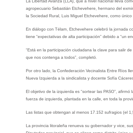
La Libertad Avanza (LLA), que a nivel nacional lleva com
agropecuario Sebastián Etchevehere, hermano del exmin
la Sociedad Rural, Luis Miguel Etchevehere, como único
En diálogo con Télam, Etchevehere celebró la jornada c
tiene “expectativas de alta participación” debido a “un en
“Está en la participación ciudadana la clave para salir de 
que nos contenga a todos”, completó.
Por otro lado, la Confederación Vecinalista Entre Ríos llev
Nueva Izquierda a la sindicalista y docente Sofía Cácere
El objetivo de la izquierda es “sortear las PASO”, afirmó
fuerza de izquierda, plantada en la calle, en toda la pro
Las listas que obtengan al menos 17.152 sufragios (el 1
La provincia litoraleña renueva su gobernador y vice, s