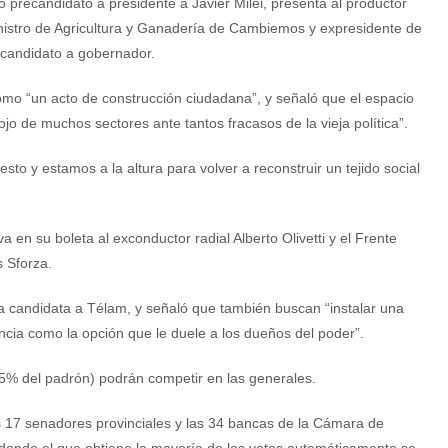
o precandidato a presidente a Javier Milei, presenta al productor
istro de Agricultura y Ganadería de Cambiemos y expresidente de
 candidato a gobernador.
omo “un acto de construcción ciudadana”, y señaló que el espacio
ojo de muchos sectores ante tantos fracasos de la vieja política”.
esto y estamos a la altura para volver a reconstruir un tejido social
a en su boleta al exconductor radial Alberto Olivetti y el Frente
s Sforza.
 la candidata a Télam, y señaló que también buscan “instalar una
vincia como la opción que le duele a los dueños del poder”.
,5% del padrón) podrán competir en las generales.
us 17 senadores provinciales y las 34 bancas de la Cámara de