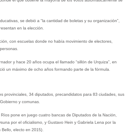
y donde el que obtiene la mayoría de los votos automáticamente se
ucativas, se debió a “la cantidad de boletas y su organización”,
resentan en la elección.
ación, con escuelas donde no había movimiento de electores,
 personas.
nador y hace 20 años ocupa el llamado “sillón de Urquiza”, en
bleció un máximo de ocho años formando parte de la fórmula.
es provinciales, 34 diputados, precandidatos para 83 ciudades, sus
e Gobierno y comunas.
e Ríos pone en juego cuatro bancas de Diputados de la Nación,
na por el oficialismo, y Gustavo Hein y Gabriela Lena por la
 Bello, electo en 2015).