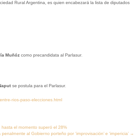
ociedad Rural Argentina, es quien encabezará la lista de diputados
fía Muñóz
como precandidata al Parlasur.
Naput
se postula para el Parlasur.
ntre-rios-paso-elecciones.html
ue hasta el momento superó el 28%
 penalmente al Gobierno porteño por ‘improvisación’ e ‘impericia’
→