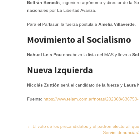
Beltrán Benedit
, ingeniero agrónomo y director de la S
nacionales por La Libertad Avanza.
Para el Parlasur, la fuerza postula a
Amelia Villaverde
.
Movimiento al Socialismo
Nahuel Leis Pou
encabeza la lista del MAS y lleva a
So
Nueva Izquierda
Nicolás Zuttión
será el candidato de la fuerza y
Laura 
Fuente:
https://www.telam.com.ar/notas/202308/636759-e
Post
←
El voto de los precandidatos y el padrón electoral, q
Servini denunciará
navigation