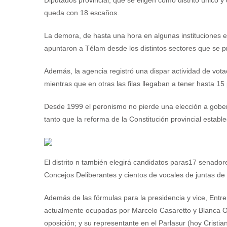
Diputados provincial, que se eligen como distrito único 
queda con 18 escaños.
La demora, de hasta una hora en algunas instituciones ed
apuntaron a Télam desde los distintos sectores que se p
Además, la agencia registró una dispar actividad de vot
mientras que en otras las filas llegaban a tener hasta 15
Desde 1999 el peronismo no pierde una elección a gober
tanto que la reforma de la Constitución provincial esta
El distrito n también elegirá candidatos paras17 senador
Concejos Deliberantes y cientos de vocales de juntas d
Además de las fórmulas para la presidencia y vice, Entr
actualmente ocupadas por Marcelo Casaretto y Blanca Osu
oposición; y su representante en el Parlasur (hoy Cristian