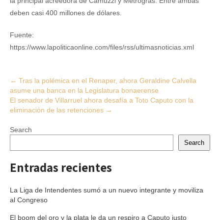
la principal acreedora de Camuzzi y Metrogras. Entre ambas
deben casi 400 millones de dólares.
Fuente:
https://www.lapoliticaonline.com/files/rss/ultimasnoticias.xml
Post
←
Tras la polémica en el Renaper, ahora Geraldine Calvella
asume una banca en la Legislatura bonaerense
navigation
El senador de Villarruel ahora desafía a Toto Caputo con la
eliminación de las retenciones
→
Search
Search
Entradas recientes
La Liga de Intendentes sumó a un nuevo integrante y moviliza
al Congreso
El boom del oro y la plata le da un respiro a Caputo justo