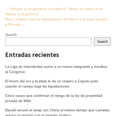
Post
←
Estupor en el gobierno con Adorni: “Ahora no cierra ni el
blanco ni el groncho”
navigation
Macri ordenó votar la interpelación de Adorni y le mete presión
a Ritondo
→
Search
Search
Entradas recientes
La Liga de Intendentes sumó a un nuevo integrante y moviliza
al Congreso
El boom del oro y la plata le da un respiro a Caputo justo
cuando el campo baja las liquidaciones
Cinco casos que confirman el riesgo de la ley de propiedad
privada de Milei
Bausili renovó el swap con China al mismo tiempo que Lamelas
agrava la tensión con el gigante asiático