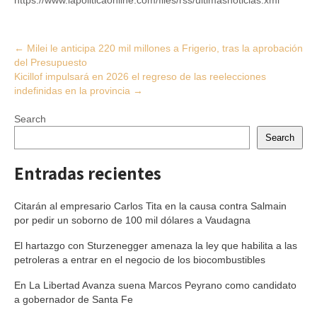
https://www.lapoliticaonline.com/files/rss/ultimasnoticias.xml
Post
←
Milei le anticipa 220 mil millones a Frigerio, tras la aprobación
del Presupuesto
navigation
Kicillof impulsará en 2026 el regreso de las reelecciones
indefinidas en la provincia
→
Search
Search
Entradas recientes
Citarán al empresario Carlos Tita en la causa contra Salmain
por pedir un soborno de 100 mil dólares a Vaudagna
El hartazgo con Sturzenegger amenaza la ley que habilita a las
petroleras a entrar en el negocio de los biocombustibles
En La Libertad Avanza suena Marcos Peyrano como candidato
a gobernador de Santa Fe