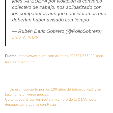
jefes, APEDEFA por violación al convenio
colectivo de trabajo, nos solidarizado con
los compañeros aunque consideramos que
deberían haber avisado con tiempo
— Rubén Dario Sobrero (@PolloSobrero)
July 7, 2023
Fuente:
https://www.telam.com.ar/notas/202307/633229-paro-
tren-sarmiento.html
Post
←
Un gran concierto por los 100 años de Eduardo Falú y su
fascinante universo musical
navigation
Ucrania podrá ‘convertirse’ en miembro de la OTAN, pero
después de la guerra con Rusia
→