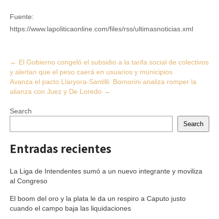
Fuente:
https://www.lapoliticaonline.com/files/rss/ultimasnoticias.xml
Post
←
El Gobierno congeló el subsidio a la tarifa social de colectivos
y alertan que el peso caerá en usuarios y municipios
navigation
Avanza el pacto Llaryora-Santilli: Bornorini analiza romper la
alianza con Juez y De Loredo
→
Search
Search
Entradas recientes
La Liga de Intendentes sumó a un nuevo integrante y moviliza
al Congreso
El boom del oro y la plata le da un respiro a Caputo justo
cuando el campo baja las liquidaciones