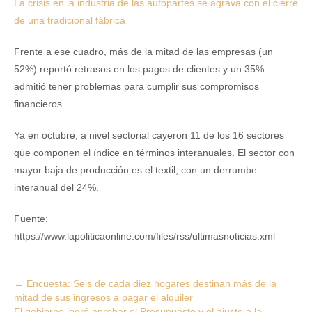
La crisis en la industria de las autopartes se agrava con el cierre
de una tradicional fábrica
Frente a ese cuadro, más de la mitad de las empresas (un
52%) reportó retrasos en los pagos de clientes y un 35%
admitió tener problemas para cumplir sus compromisos
financieros.
Ya en octubre, a nivel sectorial cayeron 11 de los 16 sectores
que componen el índice en términos interanuales. El sector con
mayor baja de producción es el textil, con un derrumbe
interanual del 24%.
Fuente:
https://www.lapoliticaonline.com/files/rss/ultimasnoticias.xml
Post
←
Encuesta: Seis de cada diez hogares destinan más de la
mitad de sus ingresos a pagar el alquiler
navigation
El gobierno logró aprobar el Presupuesto y el ajuste a la