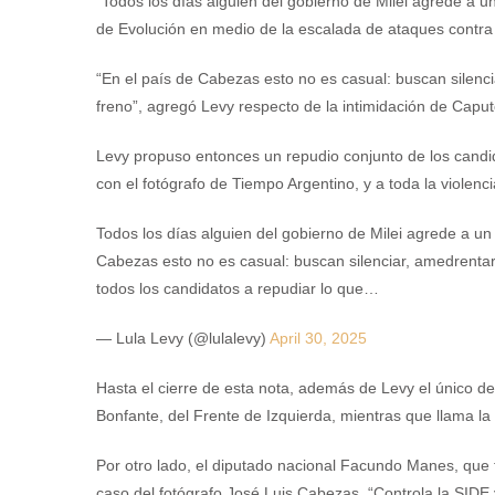
“Todos los días alguien del gobierno de Milei agrede a un 
de Evolución en medio de la escalada de ataques contra 
“En el país de Cabezas esto no es casual: buscan silenc
freno”, agregó Levy respecto de la intimidación de Caput
Levy propuso entonces un repudio conjunto de los candid
con el fotógrafo de Tiempo Argentino, y a toda la violenc
Todos los días alguien del gobierno de Milei agrede a un 
Cabezas esto no es casual: buscan silenciar, amedrentar
todos los candidatos a repudiar lo que…
— Lula Levy (@lulalevy)
April 30, 2025
Hasta el cierre de esta nota, además de Levy el único de
Bonfante, del Frente de Izquierda, mientras que llama la
Por otro lado, el diputado nacional Facundo Manes, que
caso del fotógrafo José Luis Cabezas. “Controla la SIDE