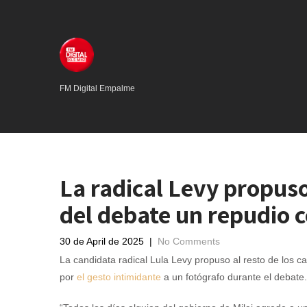
FM Digital Empalme
La radical Levy propuso
del debate un repudio 
30 de April de 2025
|
No Comments
La candidata radical Lula Levy propuso al resto de los 
por
el gesto intimidante
a un fotógrafo durante el debate.