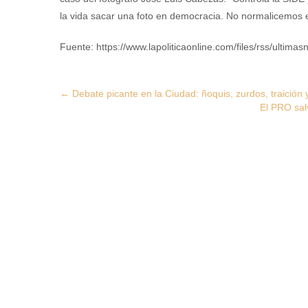
la vida sacar una foto en democracia. No normalicemos e
Fuente: https://www.lapoliticaonline.com/files/rss/ultimasn
Post
←
Debate picante en la Ciudad: ñoquis, zurdos, traición
El PRO sal
navigation