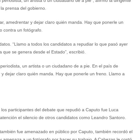
periodista, un artista o un ciudadano de a pie”, afirmó la dirigente
la prensa del gobierno.
iar, amedrentar y dejar claro quién manda. Hay que ponerle un
o contra un fotógrafo.
atos. “Llamo a todos los candidatos a repudiar lo que pasó ayer
ia que se genera desde el Estado”, escribió.
periodista, un artista o un ciudadano de a pie. En el país de
 y dejar claro quién manda. Hay que ponerle un freno. Llamo a
 los participantes del debate que repudió a Caputo fue Luca
 atención el silencio de otros candidatos como Leandro Santoro.
 también fue amenazado en público por Caputo, también recordó el
 y amenaza a un fotógrafo por hacer su trabajo. A Cabezas le costó