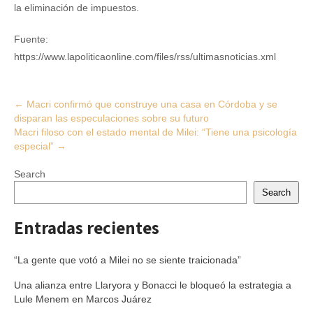
la eliminación de impuestos.
Fuente:
https://www.lapoliticaonline.com/files/rss/ultimasnoticias.xml
Post
←
Macri confirmó que construye una casa en Córdoba y se
disparan las especulaciones sobre su futuro
navigation
Macri filoso con el estado mental de Milei: “Tiene una psicología
especial”
→
Search
Search
Entradas recientes
“La gente que votó a Milei no se siente traicionada”
Una alianza entre Llaryora y Bonacci le bloqueó la estrategia a
Lule Menem en Marcos Juárez