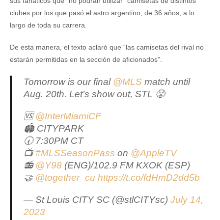
sus fanáticos que “no podrán utilizar” camisetas de distintos
clubes por los que pasó el astro argentino, de 36 años, a lo
largo de toda su carrera.
De esta manera, el texto aclaró que “las camisetas del rival no
estarán permitidas en la sección de aficionados”.
Tomorrow is our final
@MLS
match until
Aug. 20th. Let’s show out, STL 😤
🆚
@InterMiamiCF
🏟️ CITYPARK
🕢 7:30PM CT
📺
#MLSSeasonPass
on
@AppleTV
📻
@Y98
(ENG)/102.9 FM KXOK (ESP)
🤝
@together_cu
https://t.co/fdHmD2dd5b
— St Louis CITY SC (@stlCITYsc)
July 14,
2023