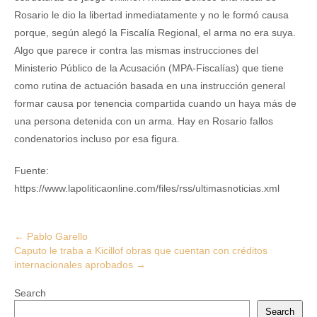
Rosario le dio la libertad inmediatamente y no le formó causa
porque, según alegó la Fiscalía Regional, el arma no era suya.
Algo que parece ir contra las mismas instrucciones del
Ministerio Público de la Acusación (MPA-Fiscalías) que tiene
como rutina de actuación basada en una instrucción general
formar causa por tenencia compartida cuando un haya más de
una persona detenida con un arma. Hay en Rosario fallos
condenatorios incluso por esa figura.
Fuente:
https://www.lapoliticaonline.com/files/rss/ultimasnoticias.xml
Post
←
Pablo Garello
Caputo le traba a Kicillof obras que cuentan con créditos
navigation
internacionales aprobados
→
Search
Search