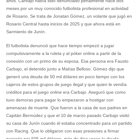
años. Carbajo había sido denunciado penalmente hace dos
meses por un muy conocido futbolista profesional en actividad
de Rosario. Se trata de Jonatan Gómez, un volante que jugó en
Rosario Central hasta inicios de 2025 y que ahora está en
Sarmiento de Junín.
El futbolista denunció que hace tiempo empezó a jugar
compulsivamente a la ruleta y al póker online a partir de la
conexión con un primo de su esposa. Esa persona era Fausto
Carbajo, el detenido junto a Matías Belloso. Gómez dijo que
generó una deuda de 50 mil dólares en poco tiempo con los
cajeros de estos grupos de juego ilegal y que quien le vendía
créditos para el juego online era Carbajo. Aseguró que como
tuvo demoras para pagar lo empezaron a hostigar con
amenazas de muerte. Que fueron a la casa de sus padres en
Capitán Bermúdez y que el 10 de marzo pasado Carbajo visitó
su casa de Junín cuando él estaba concentrado para un partido
con Racing. Que lo obligaron con esas presiones a firmar
pagarés por 505 mil dólares, más de diez veces la deuda