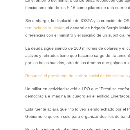
En el entorno del ministro de Defensa reconocen que apost
funcionamiento de los F-16 como pilares de una suerte 
Sin embargo, la disolución de IOSFA y la creación de OSF
renuncia de su titular
, el general de brigada Sergio Mal
diferencias con el ministro y el suicidio de un suboficial
La deuda sigue siendo de 200 millones de dólares y el 
activos y retirados tiene que hacerse cargo de tratami
por los bajos sueldos, otro de los dramas que golpea a 
Renunció el presidente de la obra social de los militares 
Un miliar en actividad reveló a LPO que “Presti se confo
democracia e imagina su cuadro en el edificio Libertador
Esta fuente aclara que “no lo veo siendo echado por el 
Gobierno lo quieren solo para organizar desfiles de band
No lo han integrado al gabinete realmente y puertas ade