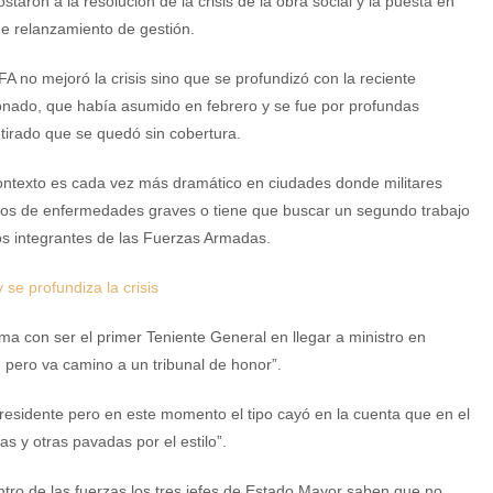
aron a la resolución de la crisis de la obra social y la puesta en
de relanzamiento de gestión.
A no mejoró la crisis sino que se profundizó con la reciente
donado, que había asumido en febrero y se fue por profundas
 retirado que se quedó sin cobertura.
contexto es cada vez más dramático en ciudades donde militares
entos de enfermedades graves o tiene que buscar un segundo trabajo
los integrantes de las Fuerzas Armadas.
y se profundiza la crisis
rma con ser el primer Teniente General en llegar a ministro en
, pero va camino a un tribunal de honor”.
Presidente pero en este momento el tipo cayó en la cuenta que en el
as y otras pavadas por el estilo”.
ntro de las fuerzas los tres jefes de Estado Mayor saben que no