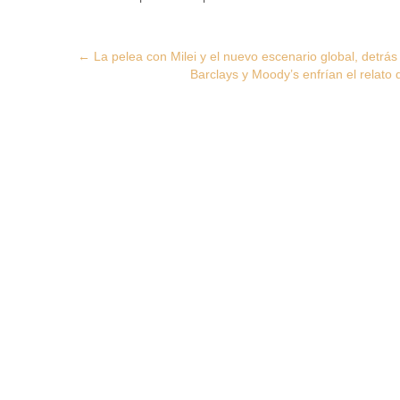
Post
←
La pelea con Milei y el nuevo escenario global, detrá
Barclays y Moody’s enfrían el relato
navigation