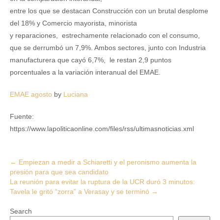
entre los que se destacan Construcción con un brutal desplome
del 18% y Comercio mayorista, minorista
y reparaciones, estrechamente relacionado con el consumo,
que se derrumbó un 7,9%. Ambos sectores, junto con Industria
manufacturera que cayó 6,7%, le restan 2,9 puntos
porcentuales a la variación interanual del EMAE.
EMAE agosto
by
Luciana
Fuente:
https://www.lapoliticaonline.com/files/rss/ultimasnoticias.xml
Post
←
Empiezan a medir a Schiaretti y el peronismo aumenta la
presión para que sea candidato
navigation
La reunión para evitar la ruptura de la UCR duró 3 minutos:
Tavela le gritó “zorra” a Verasay y se terminó
→
Search