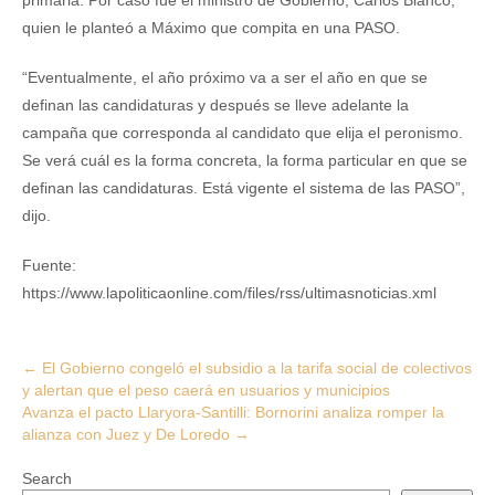
primaria. Por caso fue el ministro de Gobierno, Carlos Bianco,
quien le planteó a Máximo que compita en una PASO.
“Eventualmente, el año próximo va a ser el año en que se
definan las candidaturas y después se lleve adelante la
campaña que corresponda al candidato que elija el peronismo.
Se verá cuál es la forma concreta, la forma particular en que se
definan las candidaturas. Está vigente el sistema de las PASO”,
dijo.
Fuente:
https://www.lapoliticaonline.com/files/rss/ultimasnoticias.xml
Post
←
El Gobierno congeló el subsidio a la tarifa social de colectivos
y alertan que el peso caerá en usuarios y municipios
navigation
Avanza el pacto Llaryora-Santilli: Bornorini analiza romper la
alianza con Juez y De Loredo
→
Search