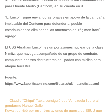
para Oriente Medio (Centcom) en su cuenta en X.
“El Lincoln sigue enviando aeronaves en apoyo de la campaña
implacable del Centcom para defender al pueblo
estadounidense eliminando las amenazas del régimen iraní”,
agregó.
El USS Abraham Lincoln es un portaviones nuclear de la clase
Nimitz, que navega acompañado de su grupo de combate,
compuesto por tres destructores equipados con misiles para
ataque terrestre.
Fuente:
https://www.lapoliticaonline.com/files/rss/ultimasnoticias.xml
Post
←
Claudio “Chiqui” Tapia consiguió que Venezuela libere al
gendarme Nahuel Gallo
navigation
Kuwait derribó por error tres aviones de guerra de EEUU que