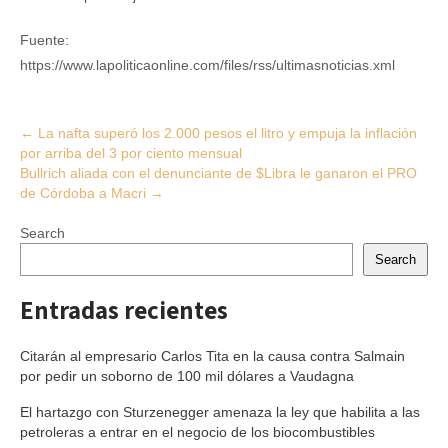
Fuente:
https://www.lapoliticaonline.com/files/rss/ultimasnoticias.xml
Post
←
La nafta superó los 2.000 pesos el litro y empuja la inflación
por arriba del 3 por ciento mensual
navigation
Bullrich aliada con el denunciante de $Libra le ganaron el PRO
de Córdoba a Macri
→
Search
Search
Entradas recientes
Citarán al empresario Carlos Tita en la causa contra Salmain
por pedir un soborno de 100 mil dólares a Vaudagna
El hartazgo con Sturzenegger amenaza la ley que habilita a las
petroleras a entrar en el negocio de los biocombustibles