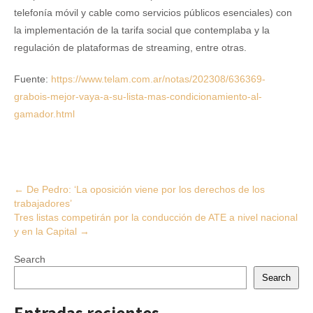
telefonía móvil y cable como servicios públicos esenciales) con
la implementación de la tarifa social que contemplaba y la
regulación de plataformas de streaming, entre otras.
Fuente:
https://www.telam.com.ar/notas/202308/636369-
grabois-mejor-vaya-a-su-lista-mas-condicionamiento-al-
gamador.html
Post
←
De Pedro: ‘La oposición viene por los derechos de los
trabajadores’
navigation
Tres listas competirán por la conducción de ATE a nivel nacional
y en la Capital
→
Search
Search
Entradas recientes