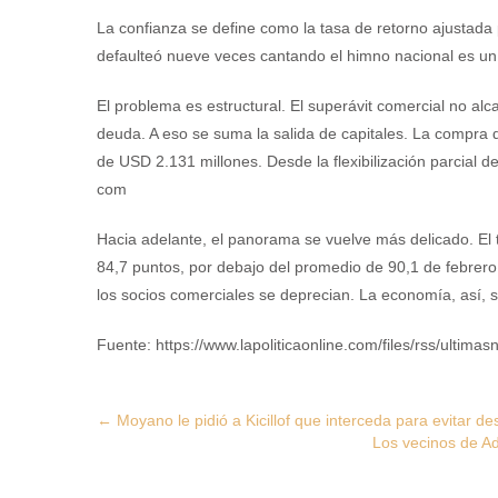
La confianza se define como la tasa de retorno ajustada 
defaulteó nueve veces cantando el himno nacional es un 
El problema es estructural. El superávit comercial no alca
deuda. A eso se suma la salida de capitales. La compra de
de USD 2.131 millones. Desde la flexibilización parcial 
com
Hacia adelante, el panorama se vuelve más delicado. El 
84,7 puntos, por debajo del promedio de 90,1 de febrero
los socios comerciales se deprecian. La economía, así, 
Fuente: https://www.lapoliticaonline.com/files/rss/ultimasn
Post
←
Moyano le pidió a Kicillof que interceda para evitar de
Los vecinos de Ad
navigation