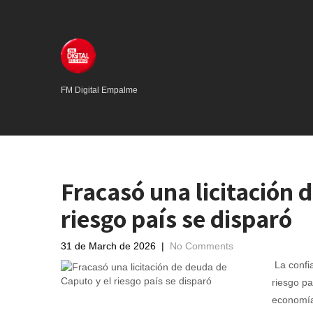
FM Digital Empalme
Fracasó una licitación 
riesgo país se disparó
31 de March de 2026
|
No Comments
La confi
riesgo pa
economía