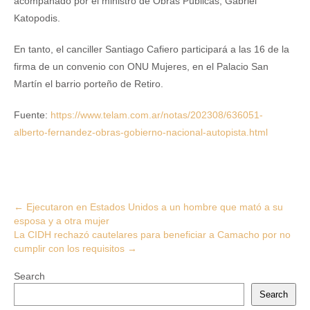
acompañado por el ministro de Obras Públicas, Gabriel
Katopodis.
En tanto, el canciller Santiago Cafiero participará a las 16 de la
firma de un convenio con ONU Mujeres, en el Palacio San
Martín el barrio porteño de Retiro.
Fuente:
https://www.telam.com.ar/notas/202308/636051-
alberto-fernandez-obras-gobierno-nacional-autopista.html
Post
←
Ejecutaron en Estados Unidos a un hombre que mató a su
esposa y a otra mujer
navigation
La CIDH rechazó cautelares para beneficiar a Camacho por no
cumplir con los requisitos
→
Search
Search