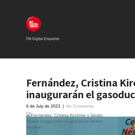
FM Digital Empalme
Fernández, Cristina Ki
inaugurarán el gasoduc
6 de July de 2023
|
No Comments
Ce
Nés