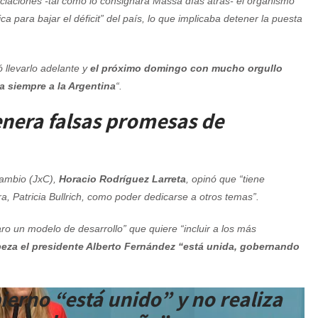
iaciones -tal cómo lo consignara Massa días atrás- el organismo
ca para bajar el déficit” del país, lo que implicaba detener la puesta
 llevarlo adelante y
el próximo domingo con mucho orgullo
a siempre a la Argentina
“.
enera falsas promesas de
Cambio (JxC),
Horacio Rodríguez Larreta
, opinó que “tiene
ora, Patricia Bullrich, como poder dedicarse a otros temas”.
ro un modelo de desarrollo” que quiere “incluir a los más
beza el presidente Alberto Fernández “está unida, gobernando
ierno “está unido” y no realiza