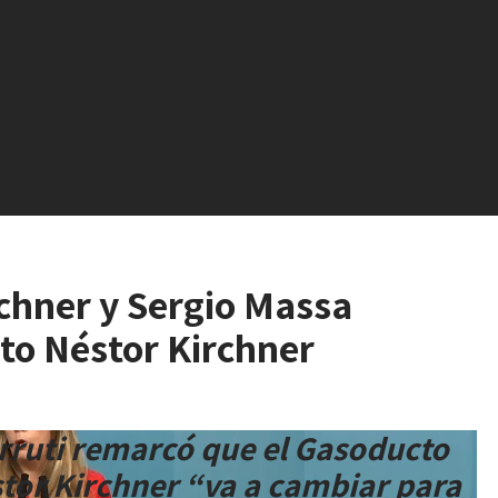
rchner y Sergio Massa
to Néstor Kirchner
rruti remarcó que el Gasoducto
tor Kirchner “va a cambiar para