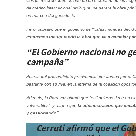
Cerruti recordó además que en un momento de las negoc
de crédito internacional pidió que “se parara la obra públi
en marcha del gasoducto.
Pero, subrayó que el gobierno de “todas maneras decidió
estaremos inaugurando la obra que va a cambiar par
“El Gobierno nacional no g
campaña”
Acerca del precandidato presidencial por Juntos por el 
bastante con su rival en la interna de la coalición oposit
Además, la Portavoz afirmó que “el Gobierno tiene en cla
vulnerables”, y afirmó que
la administración que enca
y gestionando”
.
Cerruti afirmó que el Gob