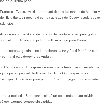
ad en el último pase.
o Francisco Fydriszewski que remató débil a las manos de Andújar y
rrojo. Estudiantes respondió con un zurdazo de Godoy, desde buena
sde lejos.
lida de un córner Ascacibar mandó la pelota a la red pero gol no
7 intentó Carrillo y la pelota no llevó riesgo para Burrai.
 defensores argentinos no la pudieron sacar y Fidel Martínez con
r contra el palo derecho de Andújar.
o Carrillo a los 41 después de una buena triangulación en ataque
egó la justa igualdad. Rollheiser habilitó a Godoy que picó a
l achique del arquero para poner el 1 a 1. La jugada fue revisada
on una molestia. Barcelona insinuó un poco más de agresividad
egó con algunos centros sin claridad.