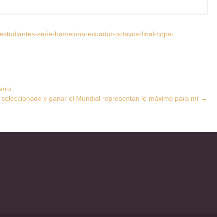
studiantes-serie-barcelona-ecuador-octavos-final-copa-
erro
l seleccionado y ganar el Mundial representan lo máximo para mi’
→