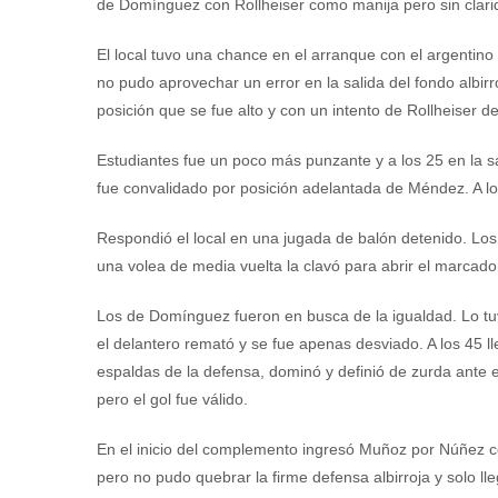
de Domínguez con Rollheiser como manija pero sin clarid
El local tuvo una chance en el arranque con el argentin
no pudo aprovechar un error en la salida del fondo albi
posición que se fue alto y con un intento de Rollheiser de
Estudiantes fue un poco más punzante y a los 25 en la sa
fue convalidado por posición adelantada de Méndez. A los 2
Respondió el local en una jugada de balón detenido. Los
una volea de media vuelta la clavó para abrir el marcado
Los de Domínguez fueron en busca de la igualdad. Lo tuv
el delantero remató y se fue apenas desviado. A los 45 ll
espaldas de la defensa, dominó y definió de zurda ante e
pero el gol fue válido.
En el inicio del complemento ingresó Muñoz por Núñez c
pero no pudo quebrar la firme defensa albirroja y solo ll