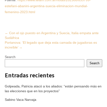
Fuente:
https://www.telam.com.ar/notas/202308/635799-
estefani-abanini-argentina-suecia-eliminacion-mundial-
femenino-2023.html
Post
←
Con el ojo puesto en Argentina y Suecia, Italia empata ante
Sudáfrica
navigation
Portanova: ‘El legado que deja esta camada de jugadoras es
increíble’
→
Search
Search
Entradas recientes
Golpeada, Patricia atacó a los aliados: “están pensando más en
las elecciones que en los proyectos”
Sabino Vaca Narvaja