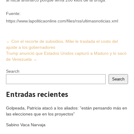
al fiscal antinarco porque tenía 200 kilos de la droga.
Fuente:
https://www.lapoliticaonline.com/files/rss/ultimasnoticias.xml
Post
←
Con el recorte de subsidios, Milei le traslada el costo del
ajuste a los gobernadores
navigation
Trump anunció que Estados Unidos capturó a Maduro y lo sacó
de Venezuela
→
Search
Search
Entradas recientes
Golpeada, Patricia atacó a los aliados: “están pensando más en
las elecciones que en los proyectos”
Sabino Vaca Narvaja