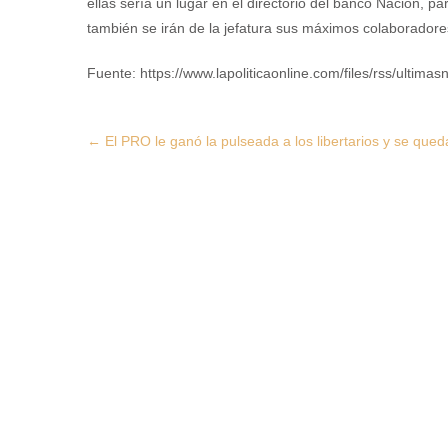
ellas sería un lugar en el directorio del banco Nación, 
también se irán de la jefatura sus máximos colaborador
Fuente: https://www.lapoliticaonline.com/files/rss/ultimasn
Post
←
El PRO le ganó la pulseada a los libertarios y se qued
navigation