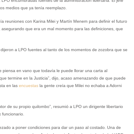
a LPO encumbradas fuentes de la administración libertaria. El jefe
 los medios que ya tenía reemplazo.
nía reuniones con Karina Milei y Martín Menem para definir el futuro
a asegurando que era un mal momento para las definiciones, que
, dijeron a LPO fuentes al tanto de los momentos de zozobra que se
e piensa en vano que todavía le puede llorar una carta al
 que termine en la Justicia”, dijo, acaso amenazando de que puede
asta en las
encuestas
la gente creía que Milei no echaba a Adorni
utor de su propio quilombo”, resumió a LPO un dirigente libertario
 funcionario.
zado a poner condiciones para dar un paso al costado. Una de