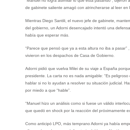
“Manuel no logra asimilar lo que está pasando”, dijeron 
de gabinete saliente amagó con atrincherarse al leer en
Mientras Diego Santili, el nuevo jefe de gabinete, mante
del gobierno, un Adorni desencajado intentó una defens
había que esperar más.
“Parece que pensó que ya a esta altura no iba a pasar” 
vivieron en los despachos de Casa de Gobierno.
Adorni pidió que vuelva Milei de su viaje a España porqu
presidente. La carta no es nada amigable: “Es peligroso
hablar si no lo ayudan a resolver su situación judicial. H
por miedo a que “hable”.
“Manuel hizo un análisis como si fuese un válido interloc
que quedó en shock por la reacción del próximamente ex
Como anticipó LPO, más temprano Adorni ya había empe