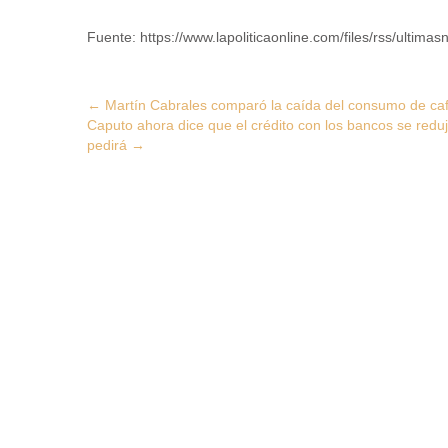
Fuente: https://www.lapoliticaonline.com/files/rss/ultimasn
Post
←
Martín Cabrales comparó la caída del consumo de caf
Caputo ahora dice que el crédito con los bancos se red
navigation
pedirá
→