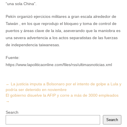
“una sola China”.
Pekín organizó ejercicios militares a gran escala alrededor de
Taiwán , en los que reprodujo el bloqueo y toma de control de
puertos y áreas clave de la isla, aseverando que la maniobra es
una severa advertencia a los actos separatistas de las fuerzas
de independencia taiwanesas.
Fuente:
https://www.lapoliticaonline.com/files/rss/ultimasnoticias.xml
Post
←
La justicia imputa a Bolsonaro por el intento de golpe a Lula y
podría ser detenido en noviembre
navigation
El gobierno disuelve la AFIP y corre a más de 3000 empleados
→
Search
Search