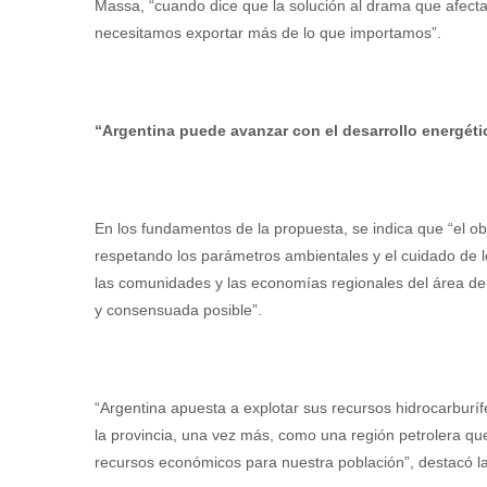
Massa, “cuando dice que la solución al drama que afecta 
necesitamos exportar más de lo que importamos”.
“Argentina puede avanzar con el desarrollo energétic
En los fundamentos de la propuesta, se indica que “el obj
respetando los parámetros ambientales y el cuidado de l
las comunidades y las economías regionales del área de 
y consensuada posible”.
“Argentina apuesta a explotar sus recursos hidrocarbur
la provincia, una vez más, como una región petrolera q
recursos económicos para nuestra población”, destacó l