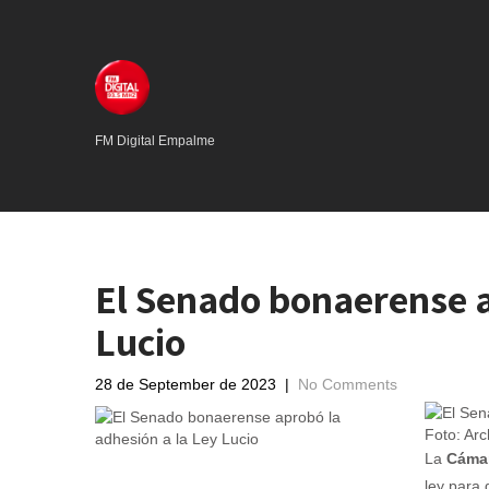
FM Digital Empalme
El Senado bonaerense a
Lucio
28 de September de 2023
|
No Comments
Foto: Arc
La
Cámar
ley para 