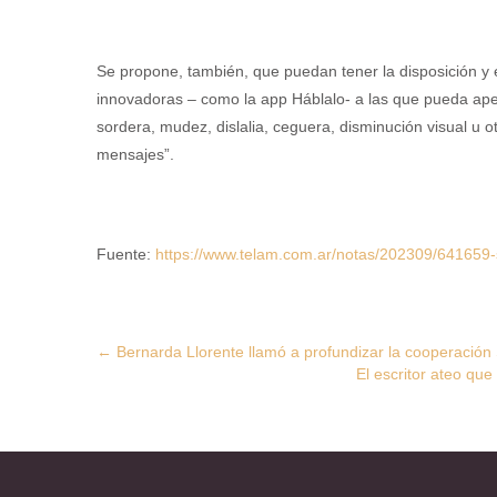
Se propone, también, que puedan tener la disposición y e
innovadoras – como la app Háblalo- a las que pueda apel
sordera, mudez, dislalia, ceguera, disminución visual u o
mensajes”.
Fuente:
https://www.telam.com.ar/notas/202309/641659-
Post
←
Bernarda Llorente llamó a profundizar la cooperación
El escritor ateo que
navigation