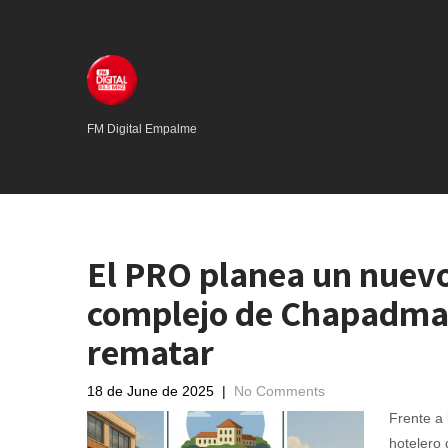
FM Digital Empalme
El PRO planea un nuevo
complejo de Chapadmam
rematar
18 de June de 2025
|
No Comments
Frente a 
hotelero 