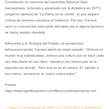
Constitución en memoria del sacerdote Mauricio Silva
(secuestrado, torturado y asesinado por la dictadura en 1977),
surgieron cánticos de “La Patria no se vende”, lo que disparó
críticas de sectores cercanos al Gobierno. Por eso, Carrara
sacó un comunicado para pedir disculpas por si alguna persona
se había sentido ofendida.
Adherente a la Teología del Pueblo, de perspectiva
latinoamericanista, Carrara alertó en mayo pasado: “Vivimos un
mundo muy individualista, vivimos una cultura que se hace cada
vez más fuerte en ese decir ´salvate a vos mismo que no te
importen los demás´. Pero ese no es el camino. El ´salvate a
vos mismo´ termina en el ´todos contra todos´”.
Fuente:
https://www.lapoliticaonline.com/files/rss/ultimasnoticias.xml
Post
←
Atauche se despega de Villarruel y profundiza el aislamiento