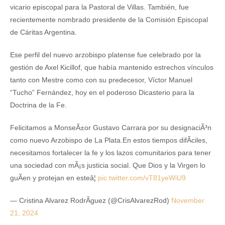
vicario episcopal para la Pastoral de Villas. También, fue
recientemente nombrado presidente de la Comisión Episcopal
de Cáritas Argentina.
Ese perfil del nuevo arzobispo platense fue celebrado por la
gestión de Axel Kicillof, que había mantenido estrechos vínculos
tanto con Mestre como con su predecesor, Víctor Manuel
“Tucho” Fernández, hoy en el poderoso Dicasterio para la
Doctrina de la Fe.
Felicitamos a MonseÃ±or Gustavo Carrara por su designaciÃ³n
como nuevo Arzobispo de La Plata.En estos tiempos difÃ­ciles,
necesitamos fortalecer la fe y los lazos comunitarios para tener
una sociedad con mÃ¡s justicia social. Que Dios y la Virgen lo
guÃ­en y protejan en esteâ¦
pic.twitter.com/vT81yeWiU9
— Cristina Alvarez RodrÃ­guez (@CrisAlvarezRod)
November
21, 2024