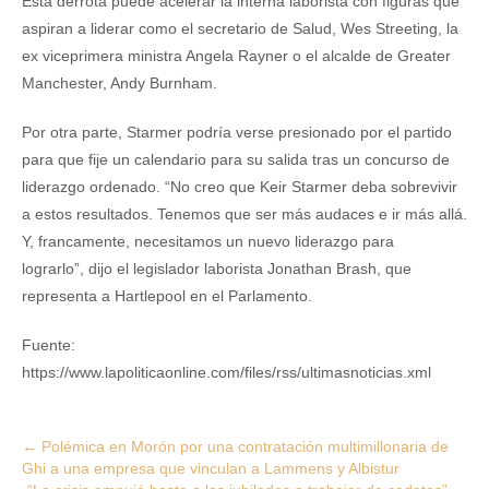
Esta derrota puede acelerar la interna laborista con figuras que
aspiran a liderar como el secretario de Salud, Wes Streeting, la
ex viceprimera ministra Angela Rayner o el alcalde de Greater
Manchester, Andy Burnham.
Por otra parte, Starmer podría verse presionado por el partido
para que fije un calendario para su salida tras un concurso de
liderazgo ordenado. “No creo que Keir Starmer deba sobrevivir
a estos resultados. Tenemos que ser más audaces e ir más allá.
Y, francamente, necesitamos un nuevo liderazgo para
lograrlo”, dijo el legislador laborista Jonathan Brash, que
representa a Hartlepool en el Parlamento.
Fuente:
https://www.lapoliticaonline.com/files/rss/ultimasnoticias.xml
Post
←
Polémica en Morón por una contratación multimillonaria de
Ghi a una empresa que vinculan a Lammens y Albistur
navigation