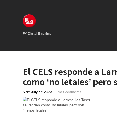
FM Digital Empalme
El CELS responde a Larr
como ‘no letales’ pero 
5 de July de 2023
|
No Comments