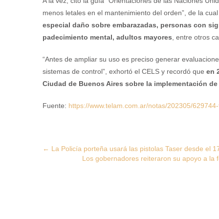
A la vez, citó la guía “Orientaciones de las Naciones 
menos letales en el mantenimiento del orden”, de la cual 
especial daño sobre embarazadas, personas con sig
padecimiento mental, adultos mayores
, entre otros c
“Antes de ampliar su uso es preciso generar evaluaciones,
sistemas de control”, exhortó el CELS y recordó que
en 
Ciudad de Buenos Aires sobre la implementación de l
Fuente:
https://www.telam.com.ar/notas/202305/629744-t
Post
←
La Policía porteña usará las pistolas Taser desde el 17
Los gobernadores reiteraron su apoyo a la f
navigation