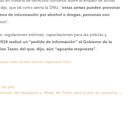
Unidas en materia de derechos humanos sobre el empleo de armas
dijo, que tal como alerta la ONU, “
estas armas pueden provocar
nos de intoxicación por alcohol o drogas, personas con
asos”.
 regulaciones estrictas, capacitaciones para las policías y
2019 realizó un “pedido de información” al Gobierno de la
as Taser, del que, dijo, aún “aguarda respuesta”.
aser-cels-larreta-armas-represion.html
 de julio
órmula del oficialismo y ‘Wado’ de Pedro será el jefe de campaña
→