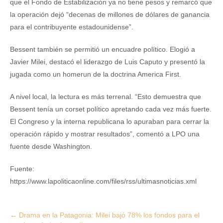
que el Fondo de Estabilización ya no tiene pesos y remarcó que
la operación dejó “decenas de millones de dólares de ganancia
para el contribuyente estadounidense”.
Bessent también se permitió un encuadre político. Elogió a
Javier Milei, destacó el liderazgo de Luis Caputo y presentó la
jugada como un homerun de la doctrina America First.
A nivel local, la lectura es más terrenal. “Esto demuestra que
Bessent tenía un corset político apretando cada vez más fuerte.
El Congreso y la interna republicana lo apuraban para cerrar la
operación rápido y mostrar resultados”, comentó a LPO una
fuente desde Washington.
Fuente:
https://www.lapoliticaonline.com/files/rss/ultimasnoticias.xml
Post
←
Drama en la Patagonia: Milei bajó 78% los fondos para el