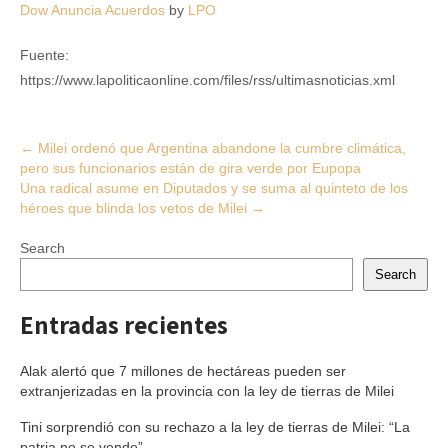
Dow Anuncia Acuerdos
by
LPO
Fuente:
https://www.lapoliticaonline.com/files/rss/ultimasnoticias.xml
Post
←
Milei ordenó que Argentina abandone la cumbre climática,
pero sus funcionarios están de gira verde por Eupopa
navigation
Una radical asume en Diputados y se suma al quinteto de los
héroes que blinda los vetos de Milei
→
Search
Search
Entradas recientes
Alak alertó que 7 millones de hectáreas pueden ser
extranjerizadas en la provincia con la ley de tierras de Milei
Tini sorprendió con su rechazo a la ley de tierras de Milei: “La
patria no se vende”