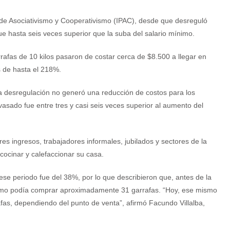
l de Asociativismo y Cooperativismo (IPAC), desde que desreguló
e hasta seis veces superior que la suba del salario mínimo.
rrafas de 10 kilos pasaron de costar cerca de $8.500 a llegar en
 de hasta el 218%.
la desregulación no generó una reducción de costos para los
vasado fue entre tres y casi seis veces superior al aumento del
s ingresos, trabajadores informales, jubilados y sectores de la
ocinar y calefaccionar su casa.
 ese periodo fue del 38%, por lo que describieron que, antes de la
ínimo podía comprar aproximadamente 31 garrafas. “Hoy, ese mismo
fas, dependiendo del punto de venta”, afirmó Facundo Villalba,