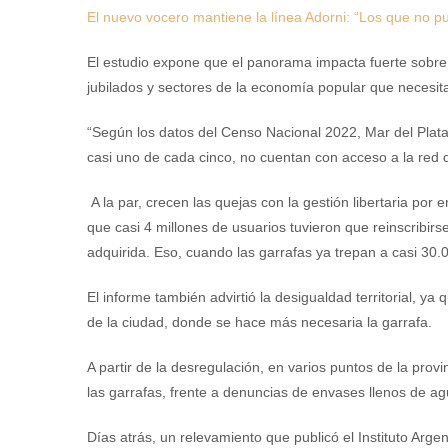
El nuevo vocero mantiene la línea Adorni: “Los que no p
El estudio expone que el panorama impacta fuerte sobre 
jubilados y sectores de la economía popular que necesit
“Según los datos del Censo Nacional 2022, Mar del Plata
casi uno de cada cinco, no cuentan con acceso a la red d
A la par, crecen las quejas con la gestión libertaria po
que casi 4 millones de usuarios tuvieron que reinscribir
adquirida. Eso, cuando las garrafas ya trepan a casi 30
El informe también advirtió la desigualdad territorial, ya
de la ciudad, donde se hace más necesaria la garrafa.
A partir de la desregulación, en varios puntos de la provi
las garrafas, frente a denuncias de envases llenos de ag
Días atrás, un relevamiento que publicó el Instituto Arge