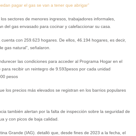
uedan pagar el gas se van a tener que abrigar”
los sectores de menores ingresos, trabajadores informales,
an del gas envasado para cocinar y calefaccionar su casa.
 cuenta con 259.623 hogares. De ellos, 46.194 hogares, es decir,
e gas natural”, señalaron.
r endurecer las condiciones para acceder al Programa Hogar en el
se para recibir un reintegro de 9.593pesos por cada unidad
.000 pesos
 que los precios más elevados se registran en los barrios populares
ncia también alertan por la falta de inspección sobre la seguridad de
ua y con picos de baja calidad.
ntina Grande (IAG). detalló que, desde fines de 2023 a la fecha, el