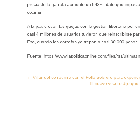
precio de la garrafa aumentó un 842%, dato que impacta
cocinar.
A la par, crecen las quejas con la gestión libertaria po
casi 4 millones de usuarios tuvieron que reinscribirse pa
Eso, cuando las garrafas ya trepan a casi 30.000 pesos.
Fuente: https://www.lapoliticaonline.com/files/rss/ultimasn
Post
←
Villarruel se reunirá con el Pollo Sobrero para exponer 
El nuevo vocero dijo que
navigation