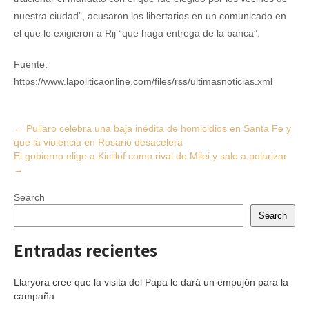
nuestra ciudad”, acusaron los libertarios en un comunicado en
el que le exigieron a Rij “que haga entrega de la banca”.
Fuente:
https://www.lapoliticaonline.com/files/rss/ultimasnoticias.xml
Post
←
Pullaro celebra una baja inédita de homicidios en Santa Fe y
que la violencia en Rosario desacelera
navigation
El gobierno elige a Kicillof como rival de Milei y sale a polarizar
→
Search
Search
Entradas recientes
Llaryora cree que la visita del Papa le dará un empujón para la
campaña