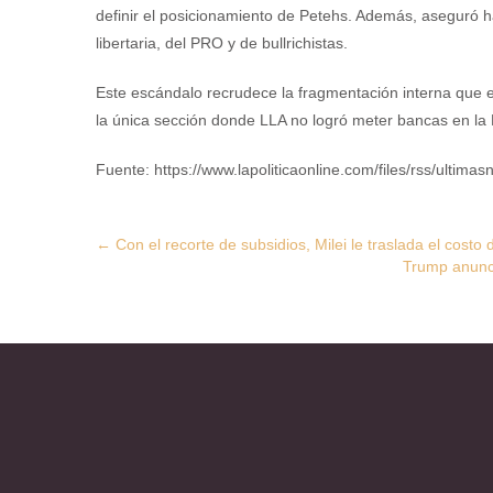
definir el posicionamiento de Petehs. Además, aseguró ha
libertaria, del PRO y de bullrichistas.
Este escándalo recrudece la fragmentación interna que e
la única sección donde LLA no logró meter bancas en la Le
Fuente: https://www.lapoliticaonline.com/files/rss/ultimasn
Post
←
Con el recorte de subsidios, Milei le traslada el costo
Trump anunc
navigation