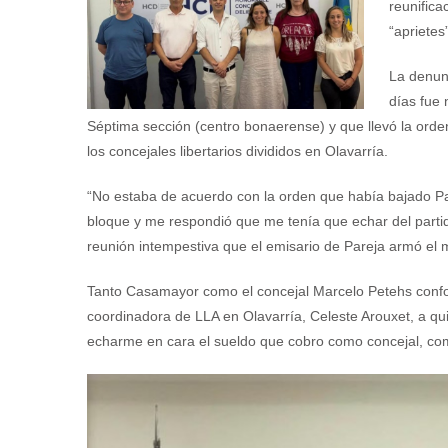
reunifica
“aprietes
La denunc
días fue 
Séptima sección (centro bonaerense) y que llevó la ord
los concejales libertarios divididos en Olavarría.
“No estaba de acuerdo con la orden que había bajado Pa
bloque y me respondió que me tenía que echar del partido
reunión intempestiva que el emisario de Pareja armó el m
Tanto Casamayor como el concejal Marcelo Petehs confor
coordinadora de LLA en Olavarría, Celeste Arouxet, a qui
echarme en cara el sueldo que cobro como concejal, com