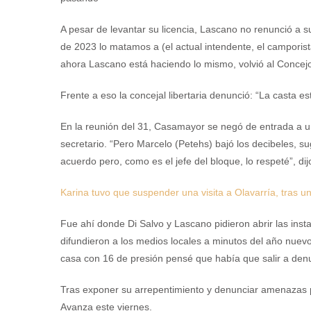
A pesar de levantar su licencia, Lascano no renunció a s
de 2023 lo matamos a (el actual intendente, el camporis
ahora Lascano está haciendo lo mismo, volvió al Concejo
Frente a eso la concejal libertaria denunció: “La casta 
En la reunión del 31, Casamayor se negó de entrada a 
secretario. “Pero Marcelo (Petehs) bajó los decibeles, s
acuerdo pero, como es el jefe del bloque, lo respeté”, dijo
Karina tuvo que suspender una visita a Olavarría, tras 
Fue ahí donde Di Salvo y Lascano pidieron abrir las inst
difundieron a los medios locales a minutos del año nuevo
casa con 16 de presión pensé que había que salir a denu
Tras exponer su arrepentimiento y denunciar amenazas 
Avanza este viernes.