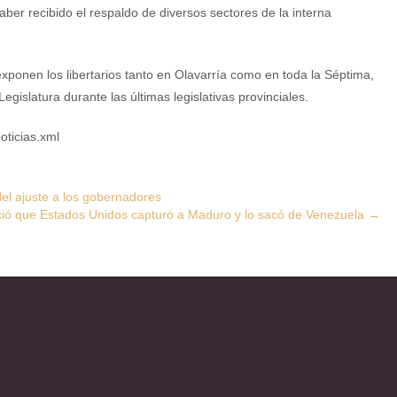
ber recibido el respaldo de diversos sectores de la interna
xponen los libertarios tanto en Olavarría como en toda la Séptima,
gislatura durante las últimas legislativas provinciales.
oticias.xml
 del ajuste a los gobernadores
ió que Estados Unidos capturó a Maduro y lo sacó de Venezuela
→