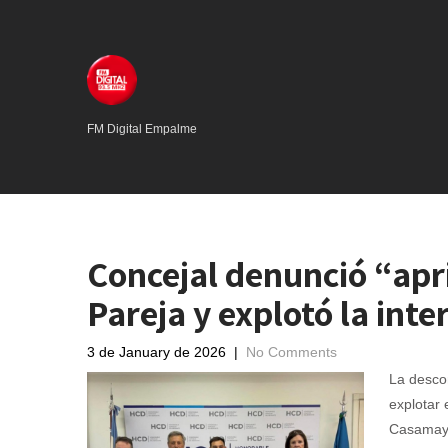
FM Digital Empalme
Concejal denunció “apr
Pareja y explotó la inte
3 de January de 2026
|
No Comments
La descon
explotar 
Casamayo