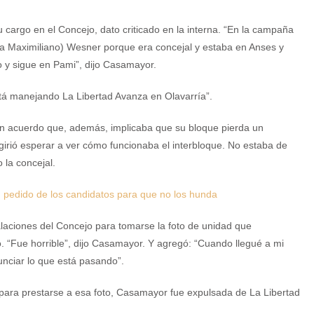
u cargo en el Concejo, dato criticado en la interna. “En la campaña
ta Maximiliano) Wesner porque era concejal y estaba en Anses y
 y sigue en Pami”, dijo Casamayor.
está manejando La Libertad Avanza en Olavarría”.
un acuerdo que, además, implicaba que su bloque pierda un
ugirió esperar a ver cómo funcionaba el interbloque. No estaba de
 la concejal.
un pedido de los candidatos para que no los hunda
alaciones del Concejo para tomarse la foto de unidad que
. “Fue horrible”, dijo Casamayor. Y agregó: “Cuando llegué a mi
nciar lo que está pasando”.
para prestarse a esa foto, Casamayor fue expulsada de La Libertad